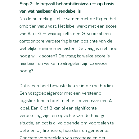
Stap 2: Je bepaalt het ambitieniveau — op basis 
van wat haalbaar én rendabel is
Na de nulmeting stel je samen met de Expert het 
ambitieniveau vast. Het label werkt met een score 
van A tot G — waarbij zelfs een G-score al een 
aantoonbare verbetering is ten opzichte van de 
wettelijke minimumvereisten. De vraag is niet: hoe 
hoog wil ik scoren? De vraag is: welke score is 
haalbaar, en welke maatregelen zijn daarvoor 
nodig?
Dat is een heel bewuste keuze in de methodiek. 
Een vastgoedeigenaar met een versteend 
logistiek terrein hoeft niet te streven naar een A-
label. Een C of B kan al een significante 
verbetering zijn ten opzichte van de huidige 
situatie, en dat is al voldoende om voordelen te 
behalen bij financiers, huurders en gemeente.
Concrete voorbeelden van maatregelen per 