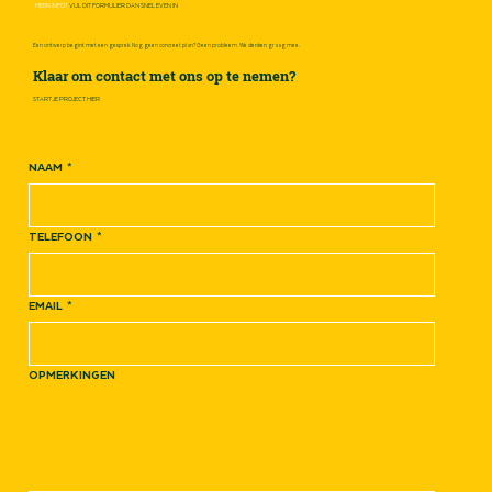
MEER INFO?
VUL DIT FORMULIER DAN SNEL EVEN IN
Een ontwerp begint met een gesprek. Nog geen concreet plan? Geen probleem. We denken graag mee.
Klaar om contact met ons op te nemen?
START JE PROJECT HIER
NAAM
*
TELEFOON
*
EMAIL
*
OPMERKINGEN