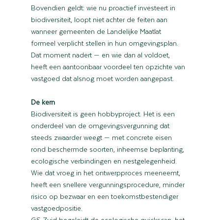
Bovendien geldt: wie nu proactief investeert in 
biodiversiteit, loopt niet achter de feiten aan 
wanneer gemeenten de Landelijke Maatlat 
formeel verplicht stellen in hun omgevingsplan. 
Dat moment nadert — en wie dan al voldoet, 
heeft een aantoonbaar voordeel ten opzichte van 
vastgoed dat alsnog moet worden aangepast.
De kern
Biodiversiteit is geen hobbyproject. Het is een 
onderdeel van de omgevingsvergunning dat 
steeds zwaarder weegt — met concrete eisen 
rond beschermde soorten, inheemse beplanting, 
ecologische verbindingen en nestgelegenheid. 
Wie dat vroeg in het ontwerpproces meeneemt, 
heeft een snellere vergunningsprocedure, minder 
risico op bezwaar en een toekomstbestendiger 
vastgoedpositie.
GS Zuid begeleidt de ecologische quickscan, het 